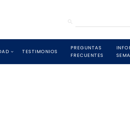
SEARCH BUTTON
Search
for:
PREGUNTAS
INFO
DAD
TESTIMONIOS
FRECUENTES
SEMA