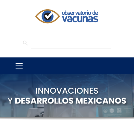
SEARCH BUTTON
Search
for: