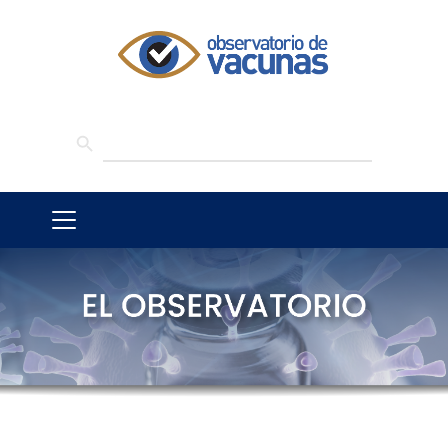
SEARCH BUTTON
Search
for: