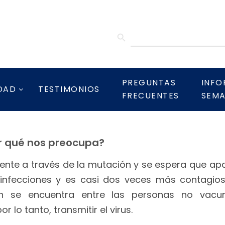
SEARCH BUTTON
Search
for:
PREGUNTAS
INFO
DAD
TESTIMONIOS
FRECUENTES
SEMA
or qué nos preocupa?
nte a través de la mutación y se espera que apar
infecciones y es casi dos veces más contagiosa 
ón se encuentra entre las personas no va
r lo tanto, transmitir el virus.