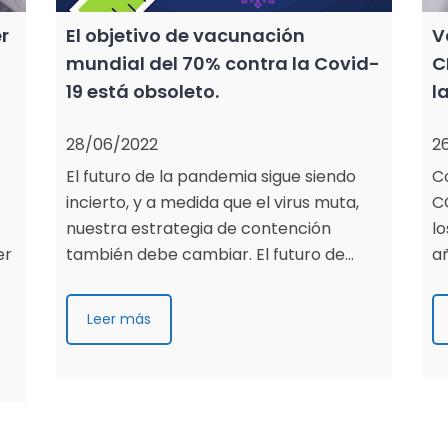
r
El objetivo de vacunación
V
mundial del 70% contra la Covid-
C
19 está obsoleto.
l
28/06/2022
2
El futuro de la pandemia sigue siendo
C
incierto, y a medida que el virus muta,
C
nuestra estrategia de contención
lo
er
también debe cambiar. El futuro de…
añ
Leer más